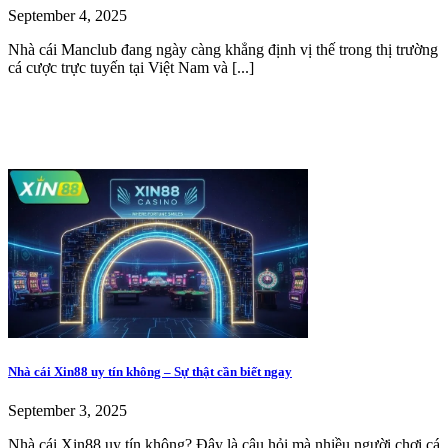
September 4, 2025
Nhà cái Manclub đang ngày càng khẳng định vị thế trong thị trường
cá cược trực tuyến tại Việt Nam và [...]
Nhà cái Xin88 uy tín không – Sự thật cần biết ngay
September 3, 2025
Nhà cái Xin88 uy tín không? Đây là câu hỏi mà nhiều người chơi cá