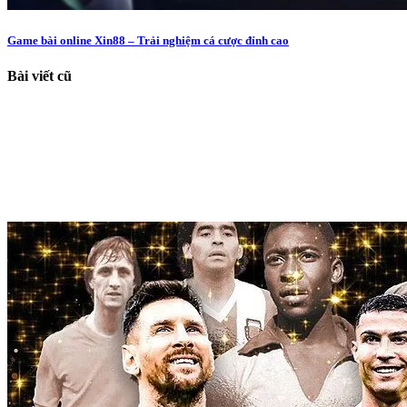
Game bài online Xin88 – Trải nghiệm cá cược đỉnh cao
Bài viết cũ