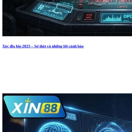
Xóc đĩa bịp 2025 – Sự thật và những lời cảnh báo