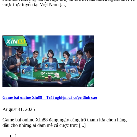
cược trực tuyến tại Việt Nam [...]
Game bài online Xin88 – Trải nghiệm cá cược đỉnh cao
August 31, 2025
Game bài online Xin88 đang ngày càng trở thành lựa chọn hàng
đầu cho những ai đam mê cá cược trực [...]
1