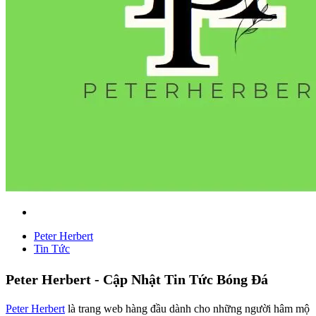
Peter Herbert
Tin Tức
Peter Herbert - Cập Nhật Tin Tức Bóng Đá
Peter Herbert
là trang web hàng đầu dành cho những người hâm mộ