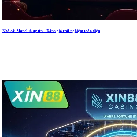
Nhà cái Manclub uy tín – Đánh giá trải nghiệm toàn diện