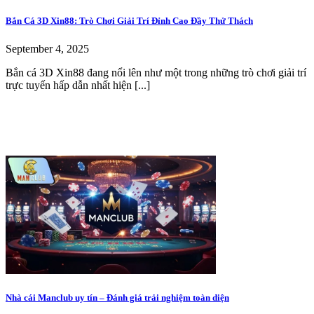
Bắn Cá 3D Xin88: Trò Chơi Giải Trí Đỉnh Cao Đầy Thử Thách
September 4, 2025
Bắn cá 3D Xin88 đang nổi lên như một trong những trò chơi giải trí
trực tuyến hấp dẫn nhất hiện [...]
Nhà cái Manclub uy tín – Đánh giá trải nghiệm toàn diện