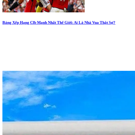
Bảng Xếp Hạng Clb Mạnh Nhất Thế Giới: Ai Là Nhà Vua Thật Sự?