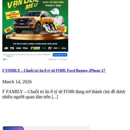
F FAMILY – Chuỗi tri ân 8 tỷ từ FO88: Ford Raptor, iPhone 17
March 14, 2026
F FAMILY – Chuỗi tri ân 8 tỷ từ FO88 đang trở thành chủ đề được
nhiều người quan tâm trên [...]