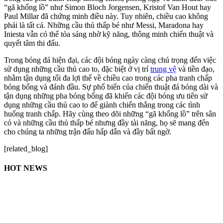
“gã khổng lồ” như Simon Bloch Jorgensen, Kristof Van Hout hay
Paul Millar đã chứng minh điều này. Tuy nhiên, chiều cao không
phải là tất cả. Những cầu thủ thấp bé như Messi, Maradona hay
Iniesta vẫn có thể tỏa sáng nhờ kỹ năng, thông minh chiến thuật và
quyết tâm thi đấu.
Trong bóng đá hiện đại, các đội bóng ngày càng chú trọng đến việc
sử dụng những cầu thủ cao to, đặc biệt ở vị trí
trung vệ
và tiền đạo,
nhằm tận dụng tối đa lợi thế về chiều cao trong các pha tranh chấp
bóng bổng và đánh đầu. Sự phổ biến của chiến thuật đá bóng dài và
tận dụng những pha bóng bổng đã khiến các đội bóng ưu tiên sử
dụng những cầu thủ cao to để giành chiến thắng trong các tình
huống tranh chấp. Hãy cùng theo dõi những “gã khổng lồ” trên sân
cỏ và những cầu thủ thấp bé nhưng đầy tài năng, họ sẽ mang đến
cho chúng ta những trận đấu hấp dẫn và đầy bất ngờ.
[related_blog]
HOT NEWS