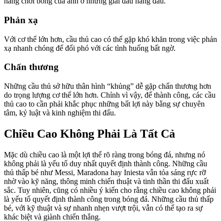
năng chơi bóng của anh ở những giải đấu hàng đầu.
Phản xạ
Với cơ thể lớn hơn, cầu thủ cao có thể gặp khó khăn trong việc phản
xạ nhanh chóng để đối phó với các tình huống bất ngờ.
Chấn thương
Những cầu thủ sở hữu thân hình “khủng” dễ gặp chấn thương hơn
do trọng lượng cơ thể lớn hơn. Chính vì vậy, để thành công, các cầu
thủ cao to cần phải khắc phục những bất lợi này bằng sự chuyên
tâm, kỷ luật và kinh nghiệm thi đấu.
Chiều Cao Không Phải Là Tất Cả
Mặc dù chiều cao là một lợi thế rõ ràng trong bóng đá, nhưng nó
không phải là yếu tố duy nhất quyết định thành công. Những cầu
thủ thấp bé như Messi, Maradona hay Iniesta vẫn tỏa sáng rực rỡ
nhờ vào kỹ năng, thông minh chiến thuật và tinh thần thi đấu xuất
sắc. Tuy nhiên, cũng có nhiều ý kiến cho rằng chiều cao không phải
là yếu tố quyết định thành công trong bóng đá. Những cầu thủ thấp
bé, với kỹ thuật và sự nhanh nhẹn vượt trội, vẫn có thể tạo ra sự
khác biệt và giành chiến thắng.