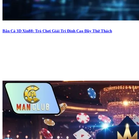
Bắn Cá 3D Xin88: Trò Chơi Giải Trí Đỉnh Cao Đầy Thử Thách