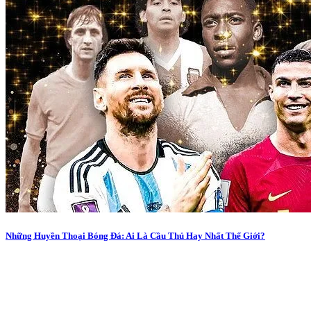
Những Huyền Thoại Bóng Đá: Ai Là Cầu Thủ Hay Nhất Thế Giới?