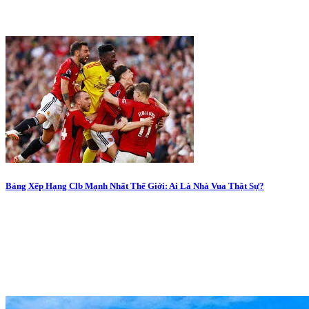
Bảng Xếp Hạng Clb Mạnh Nhất Thế Giới: Ai Là Nhà Vua Thật Sự?