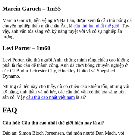
Marcin Garuch – 1m55
Marcin Garuch, tiền vệ người Ba Lan, được xem là cầu thủ bóng đá
chuyên nghiệp thấp nhất châu Âu, là
cầu thủ lùn nhất thế giới
. Tuy
vậy, anh vẫn tỏa sáng với kỹ năng tuyệt vời và có sự nghiệp ấn
tượng.
Levi Porter – 1m60
Levi Porter, cầu thủ người Anh, chứng minh rằng chiều cao không
phải là rào cản để thành công. Anh đã chơi bóng chuyên nghiệp ở
các CLB như Leicester City, Hinckley United và Shepshed
Dynamo.
Những cái tên này cho thấy, dù có chiều cao khiêm tốn, nhưng với
kỹ năng, tinh thần và nỗ lực, các cầu thủ vẫn có thể tỏa sáng trên
sân cỏ. Vậy
cầu thủ cao nhất việt nam
là ai?
FAQ
Câu hỏi: Cầu thủ cao nhất thế giới hiện nay là ai?
Đáp án: Simon Bloch Jorgensen, thủ môn người Đan Mạch, với