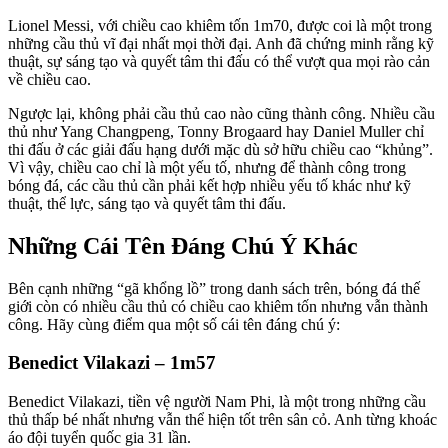
Lionel Messi, với chiều cao khiêm tốn 1m70, được coi là một trong
những cầu thủ vĩ đại nhất mọi thời đại. Anh đã chứng minh rằng kỹ
thuật, sự sáng tạo và quyết tâm thi đấu có thể vượt qua mọi rào cản
về chiều cao.
Ngược lại, không phải cầu thủ cao nào cũng thành công. Nhiều cầu
thủ như Yang Changpeng, Tonny Brogaard hay Daniel Muller chỉ
thi đấu ở các giải đấu hạng dưới mặc dù sở hữu chiều cao “khủng”.
Vì vậy, chiều cao chỉ là một yếu tố, nhưng để thành công trong
bóng đá, các cầu thủ cần phải kết hợp nhiều yếu tố khác như kỹ
thuật, thể lực, sáng tạo và quyết tâm thi đấu.
Những Cái Tên Đáng Chú Ý Khác
Bên cạnh những “gã khổng lồ” trong danh sách trên, bóng đá thế
giới còn có nhiều cầu thủ có chiều cao khiêm tốn nhưng vẫn thành
công. Hãy cùng điểm qua một số cái tên đáng chú ý:
Benedict Vilakazi – 1m57
Benedict Vilakazi, tiền vệ người Nam Phi, là một trong những cầu
thủ thấp bé nhất nhưng vẫn thể hiện tốt trên sân cỏ. Anh từng khoác
áo đội tuyển quốc gia 31 lần.