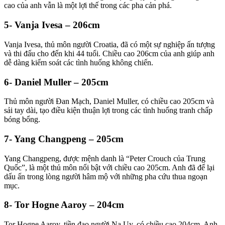
cao của anh vẫn là một lợi thế trong các pha cản phá.
5- Vanja Ivesa – 206cm
Vanja Ivesa, thủ môn người Croatia, đã có một sự nghiệp ấn tượng
và thi đấu cho đến khi 44 tuổi. Chiều cao 206cm của anh giúp anh
dễ dàng kiểm soát các tình huống không chiến.
6- Daniel Muller – 205cm
Thủ môn người Đan Mạch, Daniel Muller, có chiều cao 205cm và
sải tay dài, tạo điều kiện thuận lợi trong các tình huống tranh chấp
bóng bổng.
7- Yang Changpeng – 205cm
Yang Changpeng, được mệnh danh là “Peter Crouch của Trung
Quốc”, là một thủ môn nổi bật với chiều cao 205cm. Anh đã để lại
dấu ấn trong lòng người hâm mộ với những pha cứu thua ngoạn
mục.
8- Tor Hogne Aaroy – 204cm
Tor Hogne Aaroy, tiền đạo người Na Uy, có chiều cao 204cm. Anh