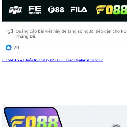
F FAMILY – Chuỗi tri ân 8 tỷ từ FO88: Ford Raptor, iPhone 17