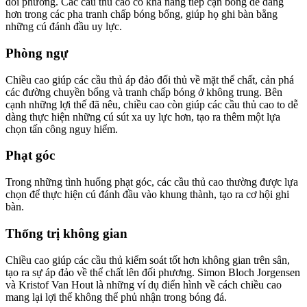
đối phương. Các cầu thủ cao có khả năng tiếp cận bóng dễ dàng
hơn trong các pha tranh chấp bóng bổng, giúp họ ghi bàn bằng
những cú đánh đầu uy lực.
Phòng ngự
Chiều cao giúp các cầu thủ áp đảo đối thủ về mặt thể chất, cản phá
các đường chuyền bổng và tranh chấp bóng ở không trung. Bên
cạnh những lợi thế đã nêu, chiều cao còn giúp các cầu thủ cao to dễ
dàng thực hiện những cú sút xa uy lực hơn, tạo ra thêm một lựa
chọn tấn công nguy hiểm.
Phạt góc
Trong những tình huống phạt góc, các cầu thủ cao thường được lựa
chọn để thực hiện cú đánh đầu vào khung thành, tạo ra cơ hội ghi
bàn.
Thống trị không gian
Chiều cao giúp các cầu thủ kiểm soát tốt hơn không gian trên sân,
tạo ra sự áp đảo về thể chất lên đối phương. Simon Bloch Jorgensen
và Kristof Van Hout là những ví dụ điển hình về cách chiều cao
mang lại lợi thế không thể phủ nhận trong bóng đá.