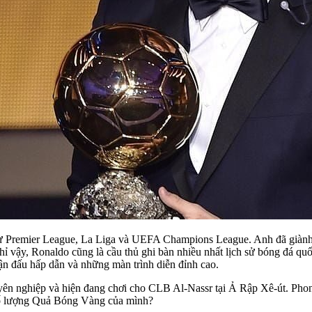
như Premier League, La Liga và UEFA Champions League. Anh đã giàn
 vậy, Ronaldo cũng là cầu thủ ghi bàn nhiều nhất lịch sử bóng đá quố
ận đấu hấp dẫn và những màn trình diễn đỉnh cao.
ên nghiệp và hiện đang chơi cho CLB Al-Nassr tại Ả Rập Xê-út. Phon
g số lượng Quả Bóng Vàng của mình?