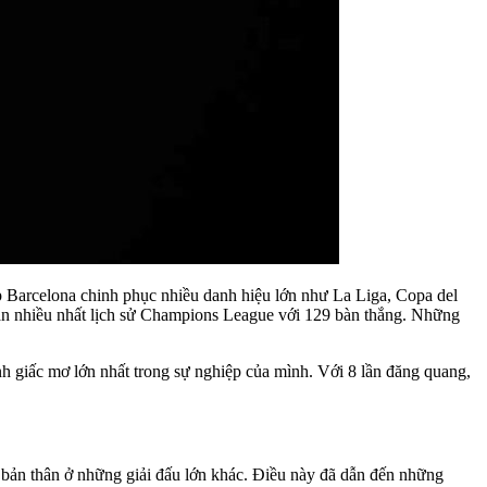
p Barcelona chinh phục nhiều danh hiệu lớn như La Liga, Copa del
bàn nhiều nhất lịch sử Champions League với 129 bàn thắng. Những
h giấc mơ lớn nhất trong sự nghiệp của mình. Với 8 lần đăng quang,
 bản thân ở những giải đấu lớn khác. Điều này đã dẫn đến những