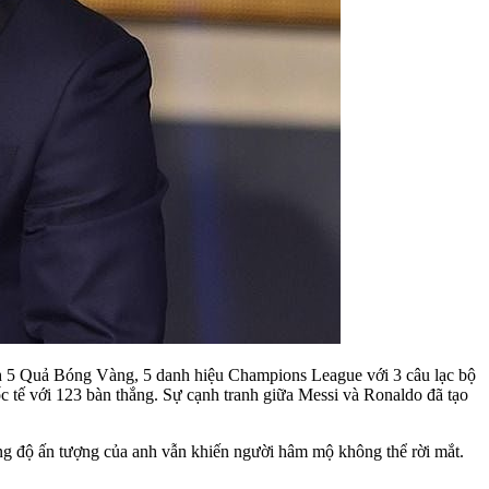
h 5 Quả Bóng Vàng, 5 danh hiệu Champions League với 3 câu lạc bộ
c tế với 123 bàn thắng. Sự cạnh tranh giữa Messi và Ronaldo đã tạo
g độ ấn tượng của anh vẫn khiến người hâm mộ không thể rời mắt.