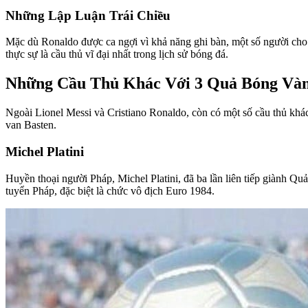
Những Lập Luận Trái Chiều
Mặc dù Ronaldo được ca ngợi vì khả năng ghi bàn, một số người cho rằ
thực sự là cầu thủ vĩ đại nhất trong lịch sử bóng đá.
Những Cầu Thủ Khác Với 3 Quả Bóng Và
Ngoài Lionel Messi và Cristiano Ronaldo, còn có một số cầu thủ kh
van Basten.
Michel Platini
Huyền thoại người Pháp, Michel Platini, đã ba lần liên tiếp giành Qu
tuyển Pháp, đặc biệt là chức vô địch Euro 1984.