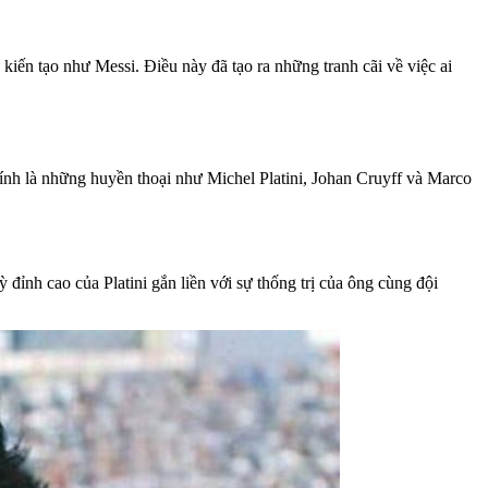
kiến tạo như Messi. Điều này đã tạo ra những tranh cãi về việc ai
nh là những huyền thoại như Michel Platini, Johan Cruyff và Marco
đỉnh cao của Platini gắn liền với sự thống trị của ông cùng đội