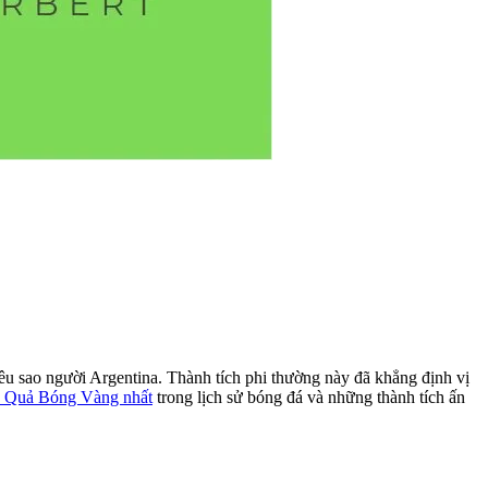
êu sao người Argentina. Thành tích phi thường này đã khẳng định vị
ều Quả Bóng Vàng nhất
trong lịch sử bóng đá và những thành tích ấn