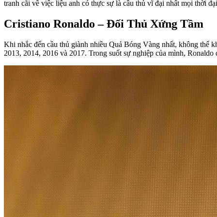
tranh cãi về việc liệu anh có thực sự là cầu thủ vĩ đại nhất mọi thời đ
Cristiano Ronaldo – Đối Thủ Xứng Tầm
Khi nhắc đến cầu thủ giành nhiều Quả Bóng Vàng nhất, không thể khô
2013, 2014, 2016 và 2017. Trong suốt sự nghiệp của mình, Ronaldo 