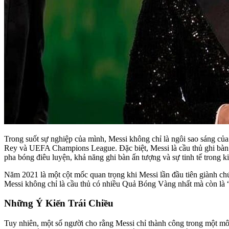
Trong suốt sự nghiệp của mình, Messi không chỉ là ngôi sao sáng củ
Rey và UEFA Champions League. Đặc biệt, Messi là cầu thủ ghi bàn n
pha bóng điêu luyện, khả năng ghi bàn ấn tượng và sự tinh tế trong ki
Năm 2021 là một cột mốc quan trọng khi Messi lần đầu tiên giành ch
Messi không chỉ là cầu thủ có nhiều Quả Bóng Vàng nhất mà còn là 
Những Ý Kiến Trái Chiều
Tuy nhiên, một số người cho rằng Messi chỉ thành công trong một mô