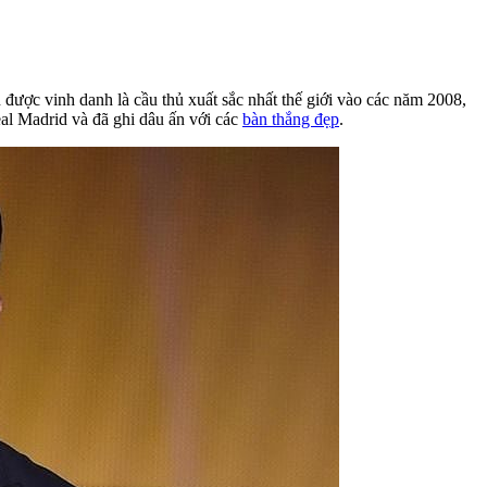
ược vinh danh là cầu thủ xuất sắc nhất thế giới vào các năm 2008,
al Madrid và đã ghi dâu ấn với các
bàn thắng đẹp
.