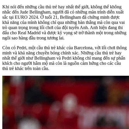
Khi nói đến những cầu thủ trẻ hay nhất thế giới, không thể không
nhắc đến Jude Bellingham, người đã có những màn trình diễn xuất
sắc tại EURO 2024. Ở tuổi 21, Bellingham đã chứng minh được
khả năng của mình không chỉ qua những bàn thắng mà còn qua vai
trò quan trọng trong lối chơi của đội tuyển Anh. Anh hiện đang thi
đấu cho Real Madrid và được kỳ vọng sẽ trở thành một trong những
ngôi sao hàng đầu trong tương lai.
Còn có Pedri, một cầu thủ trẻ khác của Barcelona, với lối chơi thông
minh và khả năng chuyền bóng chính xác. Những cầu thủ trẻ hay
nhất thế giới như Bellingham và Pedri không chỉ mang đến sự phấn
khích cho người hâm mộ mà còn là nguồn cảm hứng cho các cầu
thủ trẻ khác trên toàn cầu.