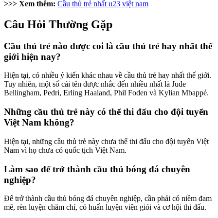
>>> Xem thêm:
Cầu thủ trẻ nhất u23 việt nam
Câu Hỏi Thường Gặp
Cầu thủ trẻ nào được coi là cầu thủ trẻ hay nhất thế
giới hiện nay?
Hiện tại, có nhiều ý kiến khác nhau về cầu thủ trẻ hay nhất thế giới.
Tuy nhiên, một số cái tên được nhắc đến nhiều nhất là Jude
Bellingham, Pedri, Erling Haaland, Phil Foden và Kylian Mbappé.
Những cầu thủ trẻ này có thể thi đấu cho đội tuyển
Việt Nam không?
Hiện tại, những cầu thủ trẻ này chưa thể thi đấu cho đội tuyển Việt
Nam vì họ chưa có quốc tịch Việt Nam.
Làm sao để trở thành cầu thủ bóng đá chuyên
nghiệp?
Để trở thành cầu thủ bóng đá chuyên nghiệp, cần phải có niềm đam
mê, rèn luyện chăm chỉ, có huấn luyện viên giỏi và cơ hội thi đấu.