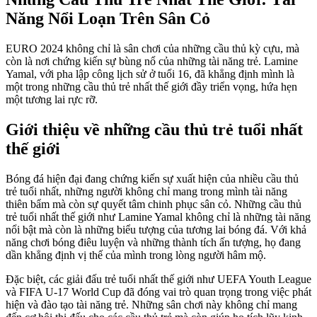
Năng Nổi Loạn Trên Sân Cỏ
EURO 2024 không chỉ là sân chơi của những cầu thủ kỳ cựu, mà
còn là nơi chứng kiến sự bùng nổ của những tài năng trẻ. Lamine
Yamal, với pha lập công lịch sử ở tuổi 16, đã khẳng định mình là
một trong những cầu thủ trẻ nhất thế giới đầy triển vọng, hứa hẹn
một tương lai rực rỡ.
Giới thiệu về những cầu thủ trẻ tuổi nhất
thế giới
Bóng đá hiện đại đang chứng kiến sự xuất hiện của nhiều cầu thủ
trẻ tuổi nhất, những người không chỉ mang trong mình tài năng
thiên bẩm mà còn sự quyết tâm chinh phục sân cỏ. Những cầu thủ
trẻ tuổi nhất thế giới như Lamine Yamal không chỉ là những tài năng
nổi bật mà còn là những biểu tượng của tương lai bóng đá. Với khả
năng chơi bóng điêu luyện và những thành tích ấn tượng, họ đang
dần khẳng định vị thế của mình trong lòng người hâm mộ.
Đặc biệt, các giải đấu trẻ tuổi nhất thế giới như UEFA Youth League
và FIFA U-17 World Cup đã đóng vai trò quan trọng trong việc phát
hiện và đào tạo tài năng trẻ. Những sân chơi này không chỉ mang