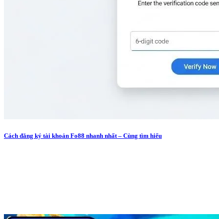
Cách đăng ký tài khoản Fo88 nhanh nhất – Cùng tìm hiểu