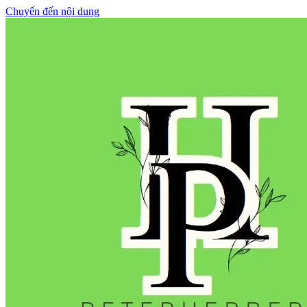
Chuyển đến nội dung