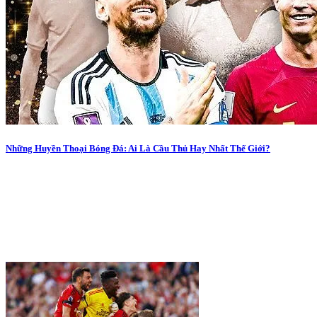
Những Huyền Thoại Bóng Đá: Ai Là Cầu Thủ Hay Nhất Thế Giới?