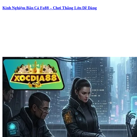
Kinh Nghiệm Bắn Cá Fo88 – Chơi Thắng Lớn Dễ Dàng