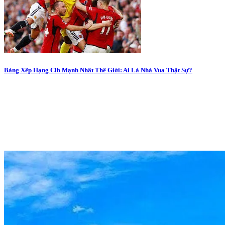
Bảng Xếp Hạng Clb Mạnh Nhất Thế Giới: Ai Là Nhà Vua Thật Sự?