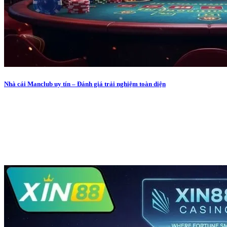
Nhà cái Manclub uy tín – Đánh giá trải nghiệm toàn diện