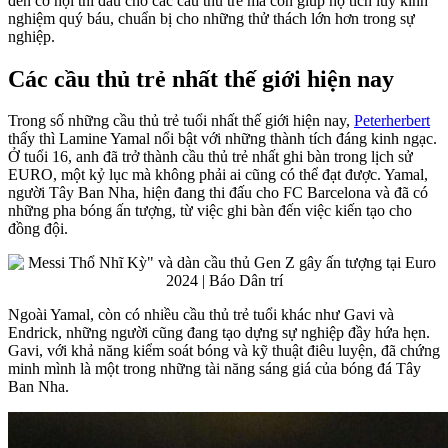
đến cơ hội thi đấu cho các cầu thủ trẻ mà còn giúp họ tích lũy kinh
nghiệm quý báu, chuẩn bị cho những thử thách lớn hơn trong sự
nghiệp.
Các cầu thủ trẻ nhất thế giới hiện nay
Trong số những cầu thủ trẻ tuổi nhất thế giới hiện nay,
Peterherbert
thấy thì Lamine Yamal nổi bật với những thành tích đáng kinh ngạc.
Ở tuổi 16, anh đã trở thành cầu thủ trẻ nhất ghi bàn trong lịch sử
EURO, một kỷ lục mà không phải ai cũng có thể đạt được. Yamal,
người Tây Ban Nha, hiện đang thi đấu cho FC Barcelona và đã có
những pha bóng ấn tượng, từ việc ghi bàn đến việc kiến tạo cho
đồng đội.
Ngoài Yamal, còn có nhiều cầu thủ trẻ tuổi khác như Gavi và
Endrick, những người cũng đang tạo dựng sự nghiệp đầy hứa hẹn.
Gavi, với khả năng kiểm soát bóng và kỹ thuật điêu luyện, đã chứng
minh mình là một trong những tài năng sáng giá của bóng đá Tây
Ban Nha.