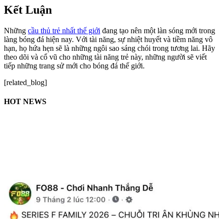
Kết Luận
Những
cầu thủ trẻ nhất thế giới
đang tạo nên một làn sóng mới trong
làng bóng đá hiện nay. Với tài năng, sự nhiệt huyết và tiềm năng vô
hạn, họ hứa hẹn sẽ là những ngôi sao sáng chói trong tương lai. Hãy
theo dõi và cổ vũ cho những tài năng trẻ này, những người sẽ viết
tiếp những trang sử mới cho bóng đá thế giới.
[related_blog]
HOT NEWS