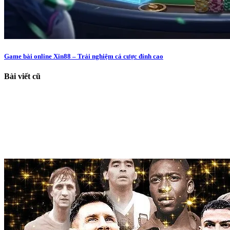
Game bài online Xin88 – Trải nghiệm cá cược đỉnh cao
Bài viết cũ