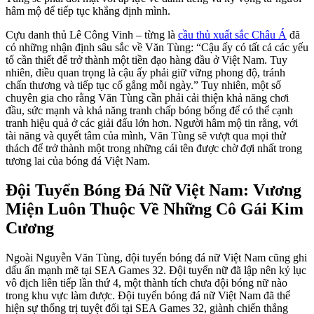
hâm mộ để tiếp tục khẳng định mình.
Cựu danh thủ Lê Công Vinh – từng là
cầu thủ xuất sắc Châu Á
đã
có những nhận định sâu sắc về Văn Tùng: “Cậu ấy có tất cả các yếu
tố cần thiết để trở thành một tiền đạo hàng đầu ở Việt Nam. Tuy
nhiên, điều quan trọng là cậu ấy phải giữ vững phong độ, tránh
chấn thương và tiếp tục cố gắng mỗi ngày.” Tuy nhiên, một số
chuyên gia cho rằng Văn Tùng cần phải cải thiện khả năng chơi
đầu, sức mạnh và khả năng tranh chấp bóng bổng để có thể cạnh
tranh hiệu quả ở các giải đấu lớn hơn. Người hâm mộ tin rằng, với
tài năng và quyết tâm của mình, Văn Tùng sẽ vượt qua mọi thử
thách để trở thành một trong những cái tên được chờ đợi nhất trong
tương lai của bóng đá Việt Nam.
Đội Tuyển Bóng Đá Nữ Việt Nam: Vương
Miện Luôn Thuộc Về Những Cô Gái Kim
Cương
Ngoài Nguyễn Văn Tùng, đội tuyển bóng đá nữ Việt Nam cũng ghi
dấu ấn mạnh mẽ tại SEA Games 32. Đội tuyển nữ đã lập nên kỷ lục
vô địch liên tiếp lần thứ 4, một thành tích chưa đội bóng nữ nào
trong khu vực làm được. Đội tuyển bóng đá nữ Việt Nam đã thể
hiện sự thống trị tuyệt đối tại SEA Games 32, giành chiến thắng