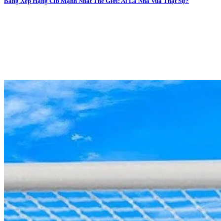
Bảng Xếp Hạng Clb Mạnh Nhất Thế Giới: Ai Là Nhà Vua Thật Sự?