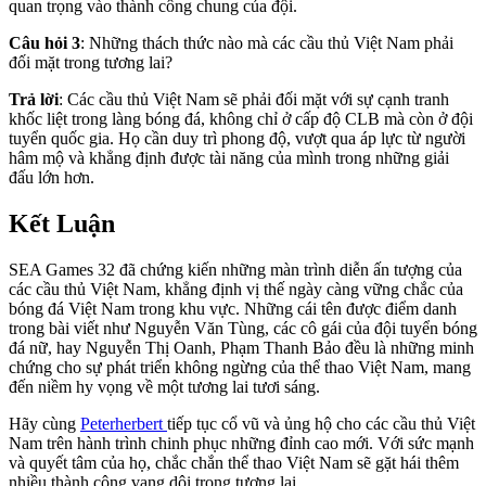
quan trọng vào thành công chung của đội.
Câu hỏi 3
: Những thách thức nào mà các cầu thủ Việt Nam phải
đối mặt trong tương lai?
Trả lời
: Các cầu thủ Việt Nam sẽ phải đối mặt với sự cạnh tranh
khốc liệt trong làng bóng đá, không chỉ ở cấp độ CLB mà còn ở đội
tuyển quốc gia. Họ cần duy trì phong độ, vượt qua áp lực từ người
hâm mộ và khẳng định được tài năng của mình trong những giải
đấu lớn hơn.
Kết Luận
SEA Games 32 đã chứng kiến những màn trình diễn ấn tượng của
các cầu thủ Việt Nam, khẳng định vị thế ngày càng vững chắc của
bóng đá Việt Nam trong khu vực. Những cái tên được điểm danh
trong bài viết như Nguyễn Văn Tùng, các cô gái của đội tuyển bóng
đá nữ, hay Nguyễn Thị Oanh, Phạm Thanh Bảo đều là những minh
chứng cho sự phát triển không ngừng của thể thao Việt Nam, mang
đến niềm hy vọng về một tương lai tươi sáng.
Hãy cùng
Peterherbert
tiếp tục cổ vũ và ủng hộ cho các cầu thủ Việt
Nam trên hành trình chinh phục những đỉnh cao mới. Với sức mạnh
và quyết tâm của họ, chắc chắn thể thao Việt Nam sẽ gặt hái thêm
nhiều thành công vang dội trong tương lai.