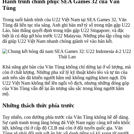
Hành trình chinh phục SEA Games 32 của Văn
Tùng
Trong suốt hành trình của U22 Việt Nam tại SEA Games 32, Văn
Tùng đã liên tục tỏa sáng. Anh ghi bàn mở tỷ số trong trận gặp U22
Lào, bàn thắng quyết định trong trận gặp U22 Singapore, và đặc
biệt là cú đúp gỡ hòa trước U22 Malaysia. Những pha lập công này
đã giúp U22 Việt Nam nhanh chóng giành vé vào bán kết.
Khả năng ghi bàn của Văn Tùng không chỉ dừng lại ở số lượng, mà
còn ở chất lượng. Những pha xử lý kỹ thuật khéo léo và tự tin của
anh trên sân đã khiến người hâm mộ không ngừng khen ngợi. Dù
U22 Việt Nam không thể lên ngôi vô địch, nhưng những đóng góp
của Văn Tùng vẫn để lại ấn tượng sâu sắc trong lòng người hâm
mộ.
Những thách thức phía trước
Tuy nhiên, con đường phía trước của Văn Tùng không hề dễ dàng.
Sự cạnh tranh trong làng bóng đá Việt Nam ngày càng trở nên khốc
liệt, không chỉ ở cấp độ CLB mà còn ở đội tuyển quốc gia. Văn
Tùng sẽ phải đối mặt với áp lực về danh tiếng và kỳ vọng từ người