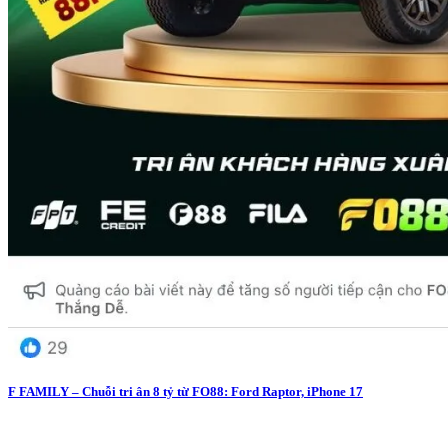
F FAMILY – Chuỗi tri ân 8 tỷ từ FO88: Ford Raptor, iPhone 17