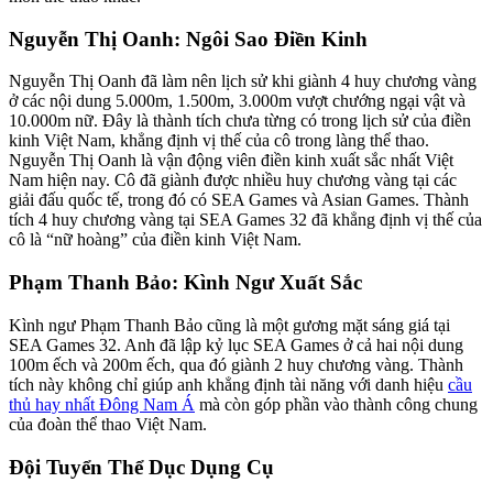
Nguyễn Thị Oanh: Ngôi Sao Điền Kinh
Nguyễn Thị Oanh đã làm nên lịch sử khi giành 4 huy chương vàng
ở các nội dung 5.000m, 1.500m, 3.000m vượt chướng ngại vật và
10.000m nữ. Đây là thành tích chưa từng có trong lịch sử của điền
kinh Việt Nam, khẳng định vị thế của cô trong làng thể thao.
Nguyễn Thị Oanh là vận động viên điền kinh xuất sắc nhất Việt
Nam hiện nay. Cô đã giành được nhiều huy chương vàng tại các
giải đấu quốc tế, trong đó có SEA Games và Asian Games. Thành
tích 4 huy chương vàng tại SEA Games 32 đã khẳng định vị thế của
cô là “nữ hoàng” của điền kinh Việt Nam.
Phạm Thanh Bảo: Kình Ngư Xuất Sắc
Kình ngư Phạm Thanh Bảo cũng là một gương mặt sáng giá tại
SEA Games 32. Anh đã lập kỷ lục SEA Games ở cả hai nội dung
100m ếch và 200m ếch, qua đó giành 2 huy chương vàng. Thành
tích này không chỉ giúp anh khẳng định tài năng với danh hiệu
cầu
thủ hay nhất Đông Nam Á
mà còn góp phần vào thành công chung
của đoàn thể thao Việt Nam.
Đội Tuyển Thể Dục Dụng Cụ