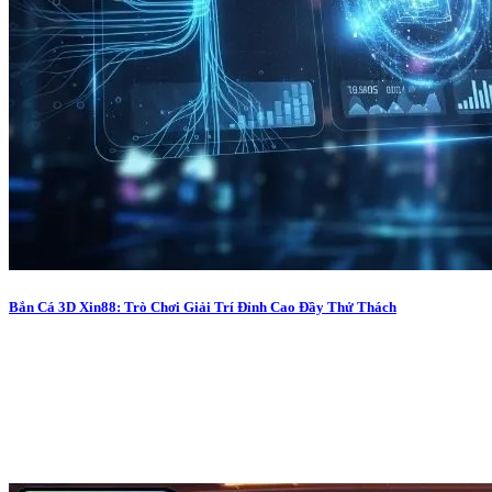
Bắn Cá 3D Xin88: Trò Chơi Giải Trí Đỉnh Cao Đầy Thử Thách