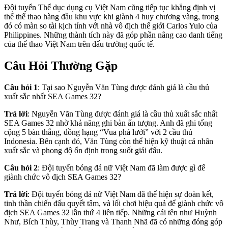
Đội tuyển Thể dục dụng cụ Việt Nam cũng tiếp tục khẳng định vị
thế thể thao hàng đầu khu vực khi giành 4 huy chương vàng, trong
đó có màn so tài kịch tính với nhà vô địch thế giới Carlos Yulo của
Philippines. Những thành tích này đã góp phần nâng cao danh tiếng
của thể thao Việt Nam trên đấu trường quốc tế.
Câu Hỏi Thường Gặp
Câu hỏi 1
: Tại sao Nguyễn Văn Tùng được đánh giá là cầu thủ
xuất sắc nhất SEA Games 32?
Trả lời
: Nguyễn Văn Tùng được đánh giá là cầu thủ xuất sắc nhất
SEA Games 32 nhờ khả năng ghi bàn ấn tượng. Anh đã ghi tổng
cộng 5 bàn thắng, đồng hạng “Vua phá lưới” với 2 cầu thủ
Indonesia. Bên cạnh đó, Văn Tùng còn thể hiện kỹ thuật cá nhân
xuất sắc và phong độ ổn định trong suốt giải đấu.
Câu hỏi 2
: Đội tuyển bóng đá nữ Việt Nam đã làm được gì để
giành chức vô địch SEA Games 32?
Trả lời
: Đội tuyển bóng đá nữ Việt Nam đã thể hiện sự đoàn kết,
tinh thần chiến đấu quyết tâm, và lối chơi hiệu quả để giành chức vô
địch SEA Games 32 lần thứ 4 liên tiếp. Những cái tên như Huỳnh
Như, Bích Thùy, Thùy Trang và Thanh Nhã đã có những đóng góp