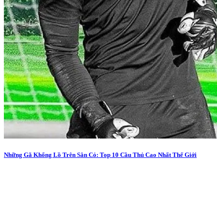
Những Gã Khổng Lồ Trên Sân Cỏ: Top 10 Cầu Thủ Cao Nhất Thế Giới