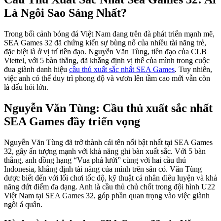
Là Ngôi Sao Sáng Nhất?
Trong bối cảnh bóng đá Việt Nam đang trên đà phát triển mạnh mẽ,
SEA Games 32 đã chứng kiến sự bùng nổ của nhiều tài năng trẻ,
đặc biệt là ở vị trí tiền đạo. Nguyễn Văn Tùng, tiền đạo của CLB
Viettel, với 5 bàn thắng, đã khẳng định vị thế của mình trong cuộc
đua giành danh hiệu
cầu thủ xuất sắc nhất SEA Games
. Tuy nhiên,
việc anh có thể duy trì phong độ và vươn lên tầm cao mới vẫn còn
là dấu hỏi lớn.
Nguyễn Văn Tùng: Cầu thủ xuất sắc nhất
SEA Games đầy triển vọng
Nguyễn Văn Tùng đã trở thành cái tên nổi bật nhất tại SEA Games
32, gây ấn tượng mạnh với khả năng ghi bàn xuất sắc. Với 5 bàn
thắng, anh đồng hạng “Vua phá lưới” cùng với hai cầu thủ
Indonesia, khẳng định tài năng của mình trên sân cỏ. Văn Tùng
được biết đến với lối chơi tốc độ, kỹ thuật cá nhân điêu luyện và khả
năng dứt điểm đa dạng. Anh là cầu thủ chủ chốt trong đội hình U22
Việt Nam tại SEA Games 32, góp phần quan trọng vào việc giành
ngôi á quân.