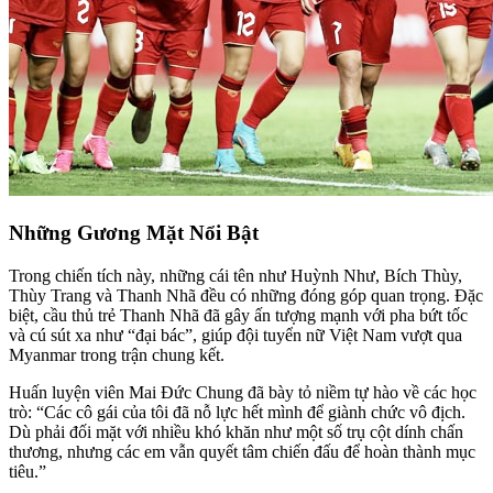
Những Gương Mặt Nổi Bật
Trong chiến tích này, những cái tên như Huỳnh Như, Bích Thùy,
Thùy Trang và Thanh Nhã đều có những đóng góp quan trọng. Đặc
biệt, cầu thủ trẻ Thanh Nhã đã gây ấn tượng mạnh với pha bứt tốc
và cú sút xa như “đại bác”, giúp đội tuyển nữ Việt Nam vượt qua
Myanmar trong trận chung kết.
Huấn luyện viên Mai Đức Chung đã bày tỏ niềm tự hào về các học
trò: “Các cô gái của tôi đã nỗ lực hết mình để giành chức vô địch.
Dù phải đối mặt với nhiều khó khăn như một số trụ cột dính chấn
thương, nhưng các em vẫn quyết tâm chiến đấu để hoàn thành mục
tiêu.”