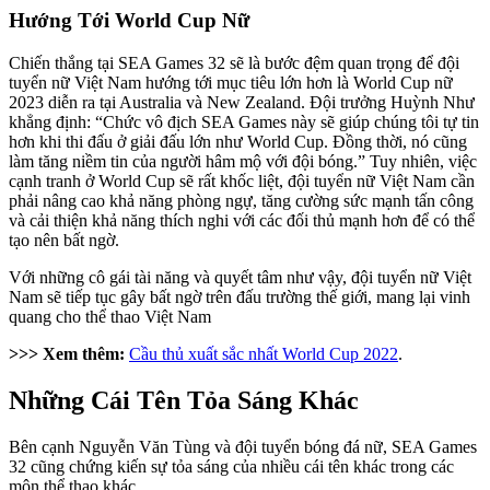
Hướng Tới World Cup Nữ
Chiến thắng tại SEA Games 32 sẽ là bước đệm quan trọng để đội
tuyển nữ Việt Nam hướng tới mục tiêu lớn hơn là World Cup nữ
2023 diễn ra tại Australia và New Zealand. Đội trưởng Huỳnh Như
khẳng định: “Chức vô địch SEA Games này sẽ giúp chúng tôi tự tin
hơn khi thi đấu ở giải đấu lớn như World Cup. Đồng thời, nó cũng
làm tăng niềm tin của người hâm mộ với đội bóng.” Tuy nhiên, việc
cạnh tranh ở World Cup sẽ rất khốc liệt, đội tuyển nữ Việt Nam cần
phải nâng cao khả năng phòng ngự, tăng cường sức mạnh tấn công
và cải thiện khả năng thích nghi với các đối thủ mạnh hơn để có thể
tạo nên bất ngờ.
Với những cô gái tài năng và quyết tâm như vậy, đội tuyển nữ Việt
Nam sẽ tiếp tục gây bất ngờ trên đấu trường thế giới, mang lại vinh
quang cho thể thao Việt Nam
>>> Xem thêm:
Cầu thủ xuất sắc nhất World Cup 2022
.
Những Cái Tên Tỏa Sáng Khác
Bên cạnh Nguyễn Văn Tùng và đội tuyển bóng đá nữ, SEA Games
32 cũng chứng kiến sự tỏa sáng của nhiều cái tên khác trong các
môn thể thao khác.