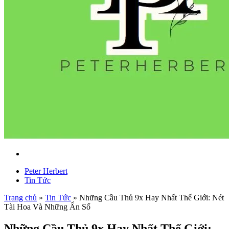
Peter Herbert
Tin Tức
Trang chủ
»
Tin Tức
»
Những Cầu Thủ 9x Hay Nhất Thế Giới: Nét
Tài Hoa Và Những Ẩn Số
Những Cầu Thủ 9x Hay Nhất Thế Giới: