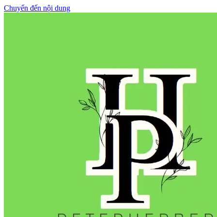
Chuyển đến nội dung