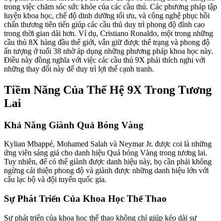
trong việc chăm sóc sức khỏe của các cầu thủ. Các phương pháp tập
luyện khoa học, chế độ dinh dưỡng tối ưu, và công nghệ phục hồi
chấn thương tiên tiến giúp các cầu thủ duy trì phong độ đỉnh cao
trong thời gian dài hơn. Ví dụ, Cristiano Ronaldo, một trong những
cầu thủ 8X hàng đầu thế giới, vẫn giữ được thể trạng và phong độ
ấn tượng ở tuổi 38 nhờ áp dụng những phương pháp khoa học này.
Điều này đồng nghĩa với việc các cầu thủ 9X phải thích nghi với
những thay đổi này để duy trì lợi thế cạnh tranh.
Tiềm Năng Của Thế Hệ 9X Trong Tương
Lai
Khả Năng Giành Quả Bóng Vàng
Kylian Mbappé, Mohamed Salah và Neymar Jr. được coi là những
ứng viên sáng giá cho danh hiệu Quả bóng Vàng trong tương lai.
Tuy nhiên, để có thể giành được danh hiệu này, họ cần phải không
ngừng cải thiện phong độ và giành được những danh hiệu lớn với
câu lạc bộ và đội tuyển quốc gia.
Sự Phát Triển Của Khoa Học Thể Thao
Sự phát triển của khoa học thể thao không chỉ giúp kéo dài sự