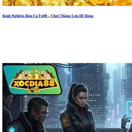
Kinh Nghiệm Bắn Cá Fo88 – Chơi Thắng Lớn Dễ Dàng