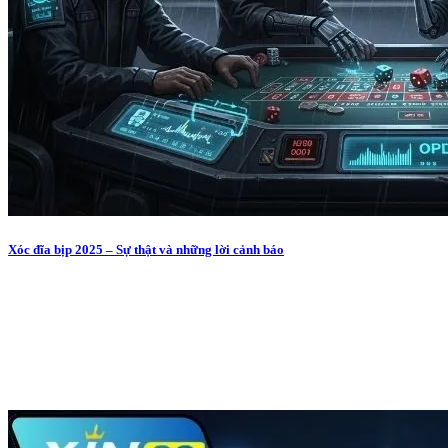
Xóc đĩa bịp 2025 – Sự thật và những lời cảnh báo