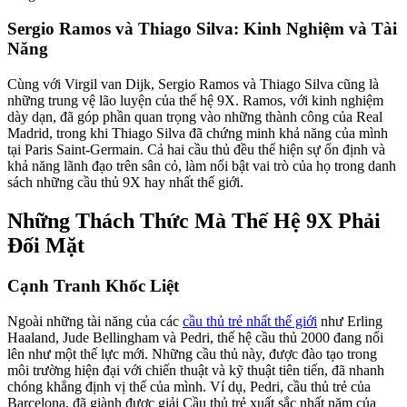
Sergio Ramos và Thiago Silva: Kinh Nghiệm và Tài
Năng
Cùng với Virgil van Dijk, Sergio Ramos và Thiago Silva cũng là
những trung vệ lão luyện của thế hệ 9X. Ramos, với kinh nghiệm
dày dạn, đã góp phần quan trọng vào những thành công của Real
Madrid, trong khi Thiago Silva đã chứng minh khả năng của mình
tại Paris Saint-Germain. Cả hai cầu thủ đều thể hiện sự ổn định và
khả năng lãnh đạo trên sân cỏ, làm nổi bật vai trò của họ trong danh
sách những cầu thủ 9X hay nhất thế giới.
Những Thách Thức Mà Thế Hệ 9X Phải
Đối Mặt
Cạnh Tranh Khốc Liệt
Ngoài những tài năng của các
cầu thủ trẻ nhất thế giới
như Erling
Haaland, Jude Bellingham và Pedri, thế hệ cầu thủ 2000 đang nổi
lên như một thế lực mới. Những cầu thủ này, được đào tạo trong
môi trường hiện đại với chiến thuật và kỹ thuật tiên tiến, đã nhanh
chóng khẳng định vị thế của mình. Ví dụ, Pedri, cầu thủ trẻ của
Barcelona, đã giành được giải Cầu thủ trẻ xuất sắc nhất năm của