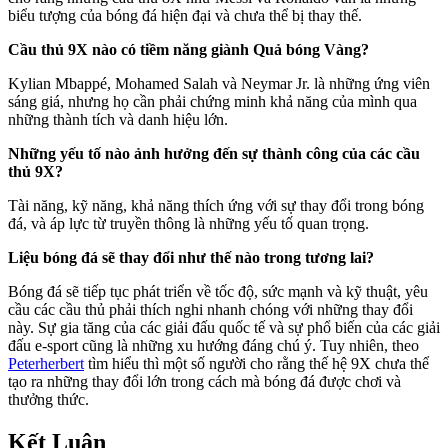
biểu tượng của bóng đá hiện đại và chưa thể bị thay thế.
Cầu thủ 9X nào có tiềm năng giành Quả bóng Vàng?
Kylian Mbappé, Mohamed Salah và Neymar Jr. là những ứng viên
sáng giá, nhưng họ cần phải chứng minh khả năng của mình qua
những thành tích và danh hiệu lớn.
Những yếu tố nào ảnh hưởng đến sự thành công của các cầu
thủ 9X?
Tài năng, kỹ năng, khả năng thích ứng với sự thay đổi trong bóng
đá, và áp lực từ truyền thông là những yếu tố quan trọng.
Liệu bóng đá sẽ thay đổi như thế nào trong tương lai?
Bóng đá sẽ tiếp tục phát triển về tốc độ, sức mạnh và kỹ thuật, yêu
cầu các cầu thủ phải thích nghi nhanh chóng với những thay đổi
này. Sự gia tăng của các giải đấu quốc tế và sự phổ biến của các giải
đấu e-sport cũng là những xu hướng đáng chú ý. Tuy nhiên, theo
Peterherbert
tìm hiểu thì
một số người cho rằng thế hệ 9X chưa thể
tạo ra những thay đổi lớn trong cách mà bóng đá được chơi và
thưởng thức.
Kết Luận