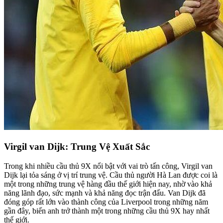
Virgil van Dijk: Trung Vệ Xuất Sắc
Trong khi nhiều cầu thủ 9X nổi bật với vai trò tấn công, Virgil van
Dijk lại tỏa sáng ở vị trí trung vệ. Cầu thủ người Hà Lan được coi là
một trong những trung vệ hàng đầu thế giới hiện nay, nhờ vào khả
năng lãnh đạo, sức mạnh và khả năng đọc trận đấu. Van Dijk đã
đóng góp rất lớn vào thành công của Liverpool trong những năm
gần đây, biến anh trở thành một trong những cầu thủ 9X hay nhất
thế giới.