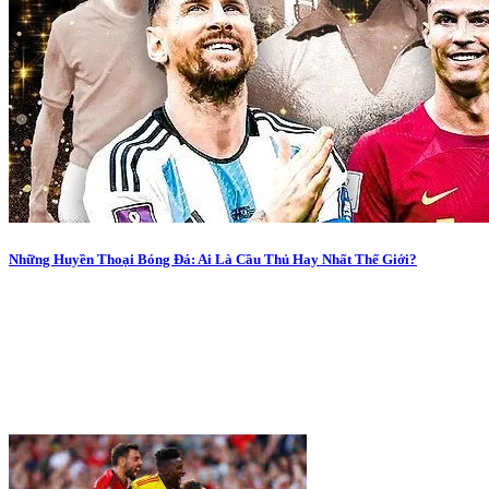
Những Huyền Thoại Bóng Đá: Ai Là Cầu Thủ Hay Nhất Thế Giới?