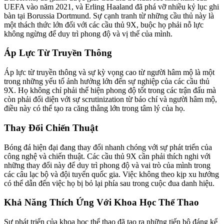
UEFA vào năm 2021, và Erling Haaland đã phá vỡ nhiều kỷ lục ghi
bàn tại Borussia Dortmund. Sự cạnh tranh từ những cầu thủ này là
một thách thức lớn đối với các cầu thủ 9X, buộc họ phải nỗ lực
không ngừng để duy trì phong độ và vị thế của mình.
Áp Lực Từ Truyền Thông
Áp lực từ truyền thông và sự kỳ vọng cao từ người hâm mộ là một
trong những yếu tố ảnh hưởng lớn đến sự nghiệp của các cầu thủ
9X. Họ không chỉ phải thể hiện phong độ tốt trong các trận đấu mà
còn phải đối diện với sự scrutinization từ báo chí và người hâm mộ,
điều này có thể tạo ra căng thẳng lớn trong tâm lý của họ.
Thay Đổi Chiến Thuật
Bóng đá hiện đại đang thay đổi nhanh chóng với sự phát triển của
công nghệ và chiến thuật. Các cầu thủ 9X cần phải thích nghi với
những thay đổi này để duy trì phong độ và vai trò của mình trong
các câu lạc bộ và đội tuyển quốc gia. Việc không theo kịp xu hướng
có thể dẫn đến việc họ bị bỏ lại phía sau trong cuộc đua danh hiệu.
Khả Năng Thích Ứng Với Khoa Học Thể Thao
Sự phát triển của khoa học thể thao đã tạo ra những tiến bộ đáng kể