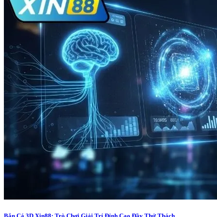
Bắn Cá 3D Xin88: Trò Chơi Giải Trí Đỉnh Cao Đầy Thử Thách