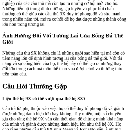
nghiệp của các cầu thủ mà còn tạo ra những cơ hội mới cho họ.
Những tiến bộ trong dinh dưỡng, tập luyện và phục hồi chấn
thương có thể giúp các cầu thủ 9X duy trì phong độ và sức mạnh
trong nhiều năm tới, mở ra cơ hội để họ đạt được những thành công
lớn hơn trong tương lai.
Ảnh Hưởng Đối Với Tương Lai Của Bóng Đá Thế
Giới
Những cầu thủ 9X không chỉ là những ngôi sao hiện tại mà còn có
tiềm năng lớn để định hình tương lai của bóng đá thế giới. Với tài
năng và sự cống hiến của họ, thế hệ này có thể tạo ra những thay
đổi lớn trong cách mà môn thể thao vua được chơi và thưởng thức
trên toàn cầu.
Câu Hỏi Thường Gặp
Liệu thế hệ 9X có thể vượt qua thế hệ 8X?
Câu trả lời phụ thuộc vào việc họ có thể duy trì phong độ và giành
được những danh hiệu lớn hay không. Tuy nhiên, một số chuyên
gia cho rằng thế hệ 9X vẫn cần thời gian để chứng minh khả năng
của mình và giành được những danh hiệu lớn như thế hệ 8X. Họ
cho rằng những cầu thủ 8X như Messi và Ronaldo vẫn là những