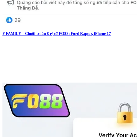
F FAMILY – Chuỗi tri ân 8 tỷ từ FO88: Ford Raptor, iPhone 17