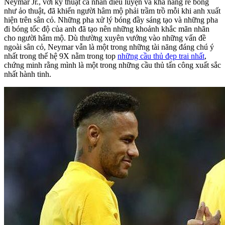
Neymar Jr., với kỹ thuật cá nhân điêu luyện và khả năng rê bóng
như ảo thuật, đã khiến người hâm mộ phải trầm trồ mỗi khi anh xuất
hiện trên sân cỏ. Những pha xử lý bóng đầy sáng tạo và những pha
đi bóng tốc độ của anh đã tạo nên những khoảnh khắc mãn nhãn
cho người hâm mộ. Dù thường xuyên vướng vào những vấn đề
ngoài sân cỏ, Neymar vẫn là một trong những tài năng đáng chú ý
nhất trong thế hệ 9X nằm trong top
những cầu thủ đẹp trai nhất
,
chứng minh rằng mình là một trong những cầu thủ tấn công xuất sắc
nhất hành tinh.